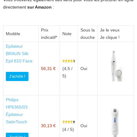
directement
sur Amazon
:
Prix
Sous la
Je le veux
Modèle
Note
indicatif*
douche
Je clique !
Epilateur
BRAUN Silk
Epil 810 Face
56,31 €
(4,5 /
Oui
5)
J’achète !
Philips
HP6365/03
Épilateur
SatinTouch
30,13 €
Oui
(4 / 5)