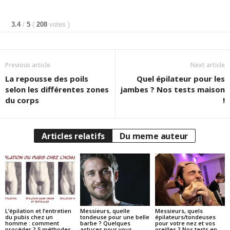
3.4
/
5
(
208
votes
)
Previous article
Next article
La repousse des poils
Quel épilateur pour les
selon les différentes zones
jambes ? Nos tests maison
du corps
!
Articles relatifs
Du meme auteur
L’épilation et l’entretien
Messieurs, quelle
Messieurs, quels
du pubis chez un
tondeuse pour une belle
épilateurs/tondeuses
homme : comment
barbe ? Quelques
pour votre nez et vos
procéder ? 5 méthodes
astuces pour vous
oreilles ? Nos tests en